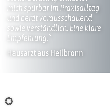
mich spürbar im Praxisalltag
und berät vorausschauend
sowie verständlich. Eine klare
Empfehlung.“
Hausarzt aus Heilbronn