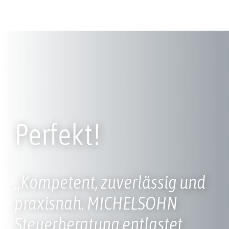
Perfekt!
„Kompetent, zuverlässig und
praxisnah. MICHELSOHN
Steuerberatung entlastet