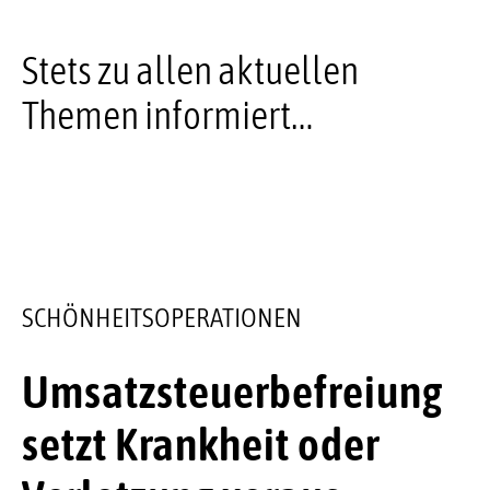
Stets zu allen aktuellen
Themen informiert…
SCHÖNHEITSOPERATIONEN
Umsatzsteuerbefreiung
setzt Krankheit oder
ERBSCH
KANZLE
KANZLE
Der 
Mich
Erne