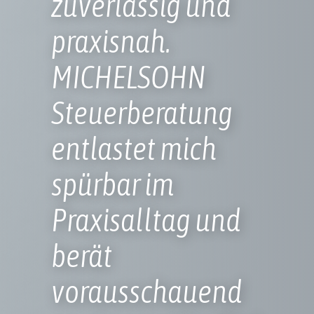
zuverlässig und
praxisnah.
MICHELSOHN
Steuerberatung
entlastet mich
spürbar im
Praxisalltag und
berät
vorausschauend