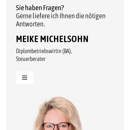
Sie haben Fragen?
Gerne liefere ich Ihnen die nötigen
Antworten.
MEIKE MICHELSOHN
Diplombetriebswirtin (BA),
Steuerberater
Toggle
Navigation
0 71 91 / 32 42 – 0
E-Mail senden