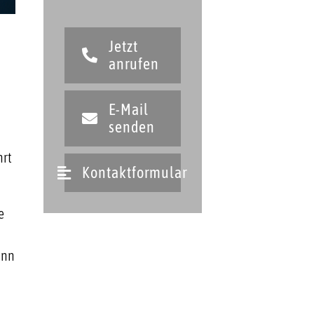
Jetzt
anrufen
E-Mail
senden
hrt
Kontaktformular
e
ann